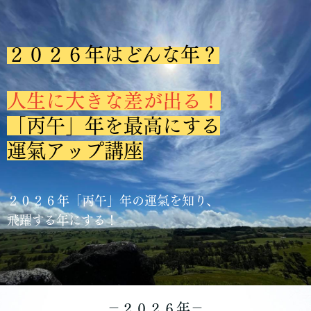
２０２６年はどんな年？
人生に大きな差が出る！
「丙午」年を最高にする
運氣アップ講座
２０２６年「丙午」年の運氣を知り、
飛躍する年にする！
－２０２６年－